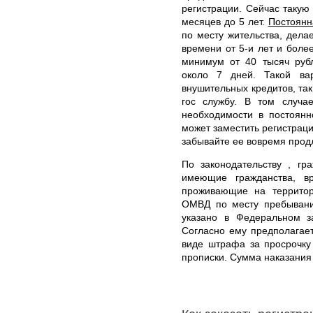
регистрации. Сейчас такую
месяцев до 5 лет.
Постоянн
по месту жительства, дела
времени от 5-и лет и боле
минимум от 40 тысяч рубл
около 7 дней. Такой ва
внушительных кредитов, так
гос службу. В том случае
необходимости в постоянн
может заместить регистраци
забывайте ее вовремя прод
По законодательству , гр
имеющие гражданства, в
проживающие на территор
ОМВД по месту пребывани
указано в Федеральном з
Согласно ему предполагает
виде штрафа за просрочку
прописки. Сумма наказания