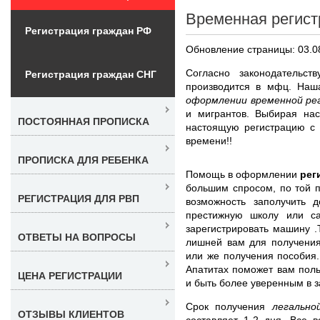
Временная регист
Регистрация граждан РФ
Обновление страницы: 03.0
Согласно законодательст
Регистрация граждан СНГ
производится в мфц. Наш
оформлении временной р
и мигрантов. Выбирая нас
ПОСТОЯННАЯ ПРОПИСКА
настоящую регистрацию с 
времени!!
ПРОПИСКА ДЛЯ РЕБЕНКА
Помощь в оформлении
рег
большим спросом, по той 
РЕГИСТРАЦИЯ ДЛЯ РВП
возможность заполучить д
престижную школу или са
зарегистрировать машину .
ОТВЕТЫ НА ВОПРОСЫ
лишней вам для получения
или же получения пособия
Апатитах поможет вам пол
ЦЕНА РЕГИСТРАЦИИ
и быть более уверенным в 
Срок получения
легальн
ОТЗЫВЫ КЛИЕНТОВ
составляет 1-2 дня. Все